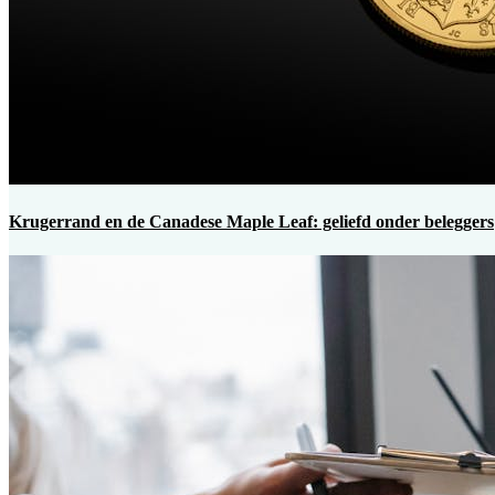
Krugerrand en de Canadese Maple Leaf: geliefd onder beleggers